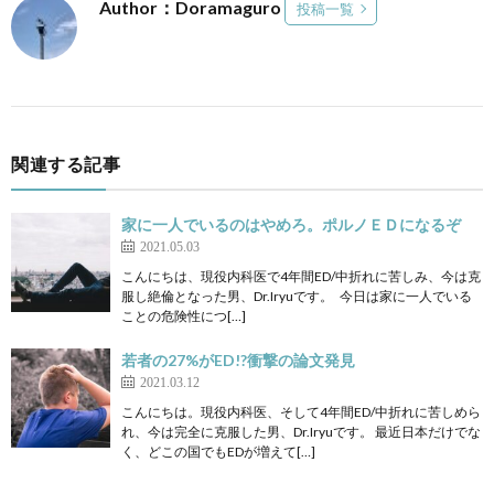
Author：Doramaguro
投稿一覧
関連する記事
家に一人でいるのはやめろ。ポルノＥＤになるぞ
2021.05.03
こんにちは、現役内科医で4年間ED/中折れに苦しみ、今は克
服し絶倫となった男、Dr.Iryuです。 今日は家に一人でいる
ことの危険性につ[…]
若者の27%がED!?衝撃の論文発見
2021.03.12
こんにちは。現役内科医、そして4年間ED/中折れに苦しめら
れ、今は完全に克服した男、Dr.Iryuです。 最近日本だけでな
く、どこの国でもEDが増えて[…]