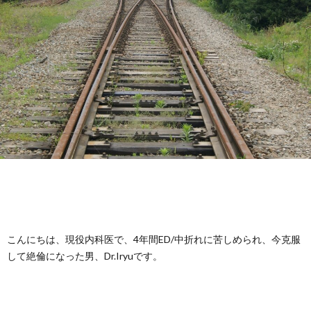
覧
マ
ガ
こんにちは、現役内科医で、4年間ED/中折れに苦しめられ、今克服
して絶倫になった男、Dr.Iryuです。