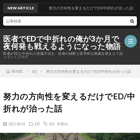
NEW ARTICLE
努力の方向性を変えるだけでED/中折れが治った話
医者でEDで中折れの俺が3か月で
夜何発も戦えるようになった物語
医者がEDと中折れの克服方法を、自身の経験と医学的な根拠を踏まえて語
っていくブログ
ED
努力の方向性を変えるだけでED/中折れが治った話
HOME
自
己
記
努力の方向性を変えるだけでED/中
折れが治った話
紹
事
メ
2021.06.01
ED
ED
,
中折れ
介
一
ル